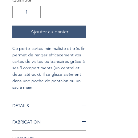
Ajouter au panier
Ce porte-cartes minimaliste et très fin
permet de ranger efficacement vos
cartes de visites ou bancaires grâce à
ses 3 compartiments (un central et
deux latéraux). Il se glisse aisément
dans une poche de pantalon ou un
sac à main.
DETAILS
Fabriqué à la main dans mon
FABRICATION
atelier
Cuir de veau ou de vachette
Tous les articles proposés sont
Finitions de haute qualité